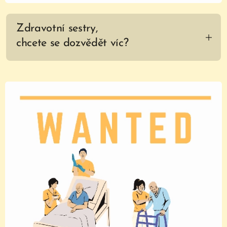
Zdravotní sestry,
chcete se dozvědět víc?
Sestry se u nás věnují odborné práci, máme
dostatek pomocného personálu. Běžně
pečujeme o pacienty s invazivními vstupy,
stomií včetně PEG, PMK, aplikujeme infuze
a inzulín, děláme převazy. Věnujeme se
problematice vlhkého hojení ran. Lékař je
dostupný 24/7. Příjmy na oddělení jsou
plánované a pouze ve všední dny. Práce u
nás není jednotvárná.
Možnost práce i na zkrácený úvazek.
Svoz zaměstnanců Příbram - Dobříš.