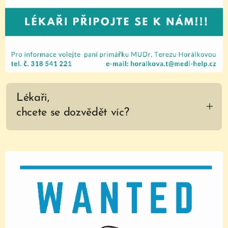
Lékaři,
chcete se dozvědět víc?
Běžně pečujeme o pacienty s invazivními
vstupy. Máme k dispozici moderní UZV
přístroj k bed-side diagnostice akutních
stavů. Věnujeme se problematice vlhkého
hojení ran. Konsiliárně k nám dochází kožní
lékař, psychiatr a urolog. Staráme se o
pacienty s multioborovou problematikou.
Práce zde není jednotvárná. Příjmy na