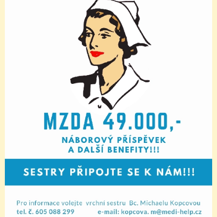
oddělení jsou plánované.
NABÍZÍME:
medicínsky aktivní přístup k
polymorbidním pacientům, moderní
vybavení, přátelské prostředí,
rovnováha mezi časem stráveným v
práci a soukromým životem,
nástup a výše úvazku dle dohody,
možnost bydlení či občasného
přespání, dobrá dostupnost z Prahy,
adekvátní ohodnocení Vaší práce,
25 dní dovolené, Flexipassy,
příspěvek penzijní/životní pojištění,
Sickdays, multisport karty,
zvýhodněné stravování...