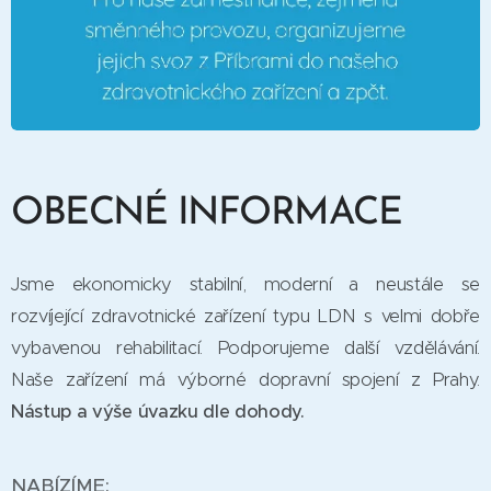
NABÍZÍM
E:
mzdu 31.000,- Kč hrubého +
příplatky za víkend a případně za
noční práci,
pravidelné mimořádné odměny,
26 dnů dovolené,
OBECNÉ INFORMACE
zvýhodněné stravování,
flexipassy, multisport karty,
Jsme ekonomicky stabilní, moderní a neustále se
příspěvek na životní/penzijní
pojištění,
rozvíjející zdravotnické zařízení typu LDN s velmi dobře
příjemné pracovní prostředí s
vybavenou rehabilitací. Podporujeme další vzdělávání.
moderním vybavením, které Vám
Naše zařízení má výborné dopravní spojení z Prahy.
usnadní práci (manipulační pomůcky
Nástup a výše úvazku dle dohody.
apod.).
NABÍZÍME: