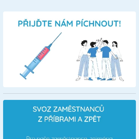
Pomáhat pečovat o naše pacienty. Budete
pomáhat pacientům s osobní hygienou,
stravováním, oblékáním, doprovázet je k
vyšetření do nemocnice, na rehabilitaci,
upravovat, mýt a dezinfikovat lůžka pacientů
apod.
NEMÁTE SANITÁŘSKÝ KURZ?
Nevadí, u nás si kvalifikaci zvýšíte. Na naše
náklady absolvujete sanitářský kurz a po
dobu kurzu (cca 5 týdnů) budete dostávat
plnou náhradu mzdy.
JAKÁ JE PRACOVNÍ DOBA?
Budete pracovat ve směnném provozu od
6:00 do 18:00 hod. Pokud se dohodneme i
na nočních směnách, pak 18:00 až 6:00 hod.