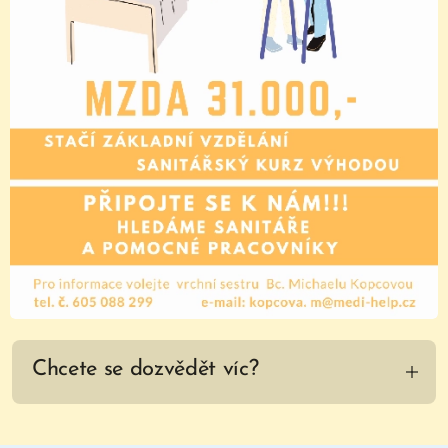
NABÍZÍME:
náborový příspěvek,- adekvátní
ohodnocení Vaší práce,
mzda 49.000,- Kč + příplatky za noc
a víkend,
pravidelné mimořádné odměny,
Sickdays,
příjemné pracovní prostředí a
moderní vybavení,
26 dní dovolené, Flexipassy,
příspěvek penzijní/životní pojištění,
multisport karty, zvýhodněné
Chcete se dozvědět víc?
stravování...
CO BUDETE DĚLAT?